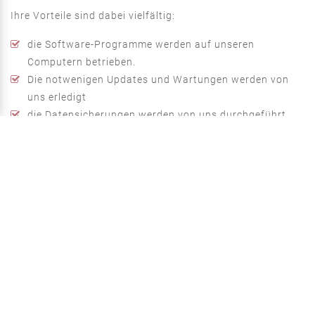
Ihre Vorteile sind dabei vielfältig:
die Software-Programme werden auf unseren
Computern betrieben.
Die notwenigen Updates und Wartungen werden von
uns erledigt
die Datensicherungen werden von uns durchgeführt.
Sie arbeiten mit dem gleichen Programm und
Datenbestand wie wir und bei Fragen oder Problemen
kann Ihnen einer unserer qualifizierten Mitarbeiter
sofort helfen
Darüber hinaus können unsere Steuerberater jederzeit
auf Ihren Wunsch die aktuellen Zahlen einsehen und
mit Ihnen gemeinsam analysieren.
Gerne erläutern wir Ihnen wie Sie mit Rechnungswesen